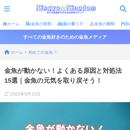
ホーム
金魚の病気
薬の量り方
金魚の種類
初
すべての金魚好きのための金魚メディア
ホーム
初めての金魚
金魚が動かない！よくある原因と対処法
15選｜金魚の元気を取り戻そう！
2023年9月10日