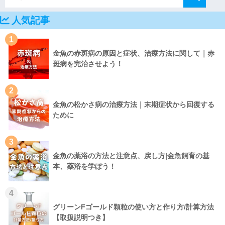
人気記事
1
金魚の赤斑病の原因と症状、治療方法に関して｜赤
斑病を完治させよう！
2
金魚の松かさ病の治療方法｜末期症状から回復する
ために
3
金魚の薬浴の方法と注意点、戻し方|金魚飼育の基
本、薬浴を学ぼう！
4
グリーンFゴールド顆粒の使い方と作り方/計算方法
【取扱説明つき】