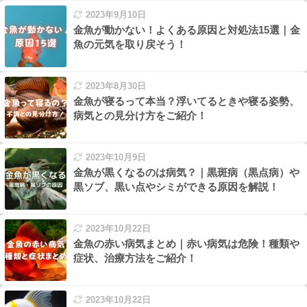
2023年9月10日
金魚が動かない！よくある原因と対処法15選｜金
魚の元気を取り戻そう！
2023年8月30日
金魚が寝るって本当？浮いてるときや寝る姿勢、
病気との見分け方をご紹介！
2023年10月9日
金魚が黒くなるのは病気？｜黒斑病（黒点病）や
黒ソブ、黒い点やシミができる原因を解説！
2023年10月22日
金魚の赤い病気まとめ｜赤い病気は危険！種類や
症状、治療方法をご紹介！
2023年10月22日