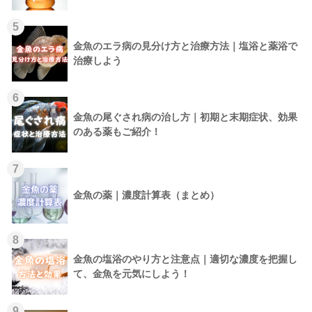
5
金魚のエラ病の見分け方と治療方法｜塩浴と薬浴で
治療しよう
6
金魚の尾ぐされ病の治し方｜初期と末期症状、効果
のある薬もご紹介！
7
金魚の薬｜濃度計算表（まとめ）
8
金魚の塩浴のやり方と注意点｜適切な濃度を把握し
て、金魚を元気にしよう！
9