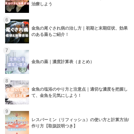
治療しよう
6
金魚の尾ぐされ病の治し方｜初期と末期症状、効果
のある薬もご紹介！
7
金魚の薬｜濃度計算表（まとめ）
8
金魚の塩浴のやり方と注意点｜適切な濃度を把握し
て、金魚を元気にしよう！
9
レスバーミン（リフィッシュ）の使い方と計算方法/
作り方【取扱説明つき】