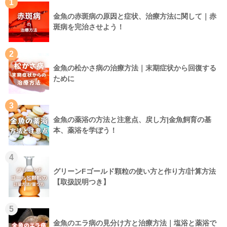
1
金魚の赤斑病の原因と症状、治療方法に関して｜赤
斑病を完治させよう！
2
金魚の松かさ病の治療方法｜末期症状から回復する
ために
3
金魚の薬浴の方法と注意点、戻し方|金魚飼育の基
本、薬浴を学ぼう！
4
グリーンFゴールド顆粒の使い方と作り方/計算方法
【取扱説明つき】
5
金魚のエラ病の見分け方と治療方法｜塩浴と薬浴で