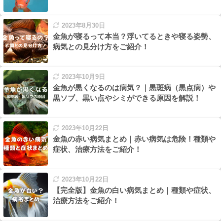
2023年8月30日
金魚が寝るって本当？浮いてるときや寝る姿勢、
病気との見分け方をご紹介！
2023年10月9日
金魚が黒くなるのは病気？｜黒斑病（黒点病）や
黒ソブ、黒い点やシミができる原因を解説！
2023年10月22日
金魚の赤い病気まとめ｜赤い病気は危険！種類や
症状、治療方法をご紹介！
2023年10月22日
【完全版】金魚の白い病気まとめ｜種類や症状、
治療方法をご紹介！