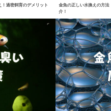
え！過密飼育のデメリット
金魚の正しい水換えの方法
介！